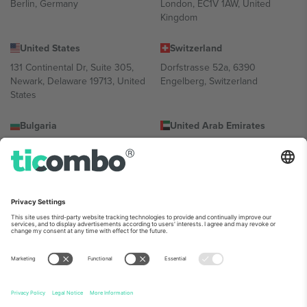
Berlin, Germany
London, EC1V 1AW, United
Kingdom
United States
Switzerland
131 Continental Dr, Suite 305,
Dorfstrasse 52a, 6390
Newark, Delaware 19713, United
Engelberg, Switzerland
States
Bulgaria
United Arab Emirates
Regus Sofia City West, bul
UAE Dubai Silicon Oasis, DDP
Totleben 53-55, 1606 Sofia,
Building A1, Office 302, Dubai,
Bulgaria
United Arab Emirates
Mexico
Av Chapultepec 360, Roma
Norte, Cuauhtémoc, 06700
Ciudad de México, CDMX,
Mexico
პლატფორმის პროვაიდერის იურიდიული პირი იცვლება
ლოკაციის, ღონისძიების ან/და დომენის მიხედვით. მეტი