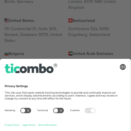
Berlin, Germany
London, EC1V 1AW, United
Kingdom
United States
Switzerland
131 Continental Dr, Suite 305,
Dorfstrasse 52a, 6390
Newark, Delaware 19713, United
Engelberg, Switzerland
States
Bulgaria
United Arab Emirates
Regus Sofia City West, bul
UAE Dubai Silicon Oasis, DDP
Totleben 53-55, 1606 Sofia,
Building A1, Office 302, Dubai,
Bulgaria
United Arab Emirates
Mexico
Av Chapultepec 360, Roma
Norte, Cuauhtémoc, 06700
Ciudad de México, CDMX,
Mexico
პლატფორმის პროვაიდერის იურიდიული პირი იცვლება
ლოკაციის, ღონისძიების ან/და დომენის მიხედვით. მეტი