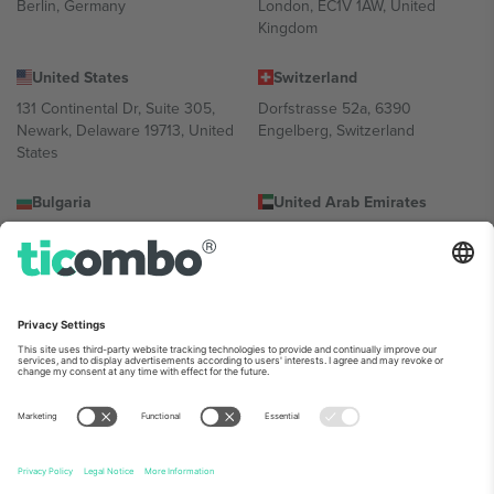
Berlin, Germany
London, EC1V 1AW, United
Kingdom
United States
Switzerland
131 Continental Dr, Suite 305,
Dorfstrasse 52a, 6390
Newark, Delaware 19713, United
Engelberg, Switzerland
States
Bulgaria
United Arab Emirates
Regus Sofia City West, bul
UAE Dubai Silicon Oasis, DDP
Totleben 53-55, 1606 Sofia,
Building A1, Office 302, Dubai,
Bulgaria
United Arab Emirates
Mexico
Av Chapultepec 360, Roma
Norte, Cuauhtémoc, 06700
Ciudad de México, CDMX,
Mexico
პლატფორმის პროვაიდერის იურიდიული პირი იცვლება
ლოკაციის, ღონისძიების ან/და დომენის მიხედვით. მეტი