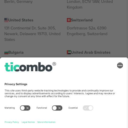
Berlin, Germany
London, EC1V 1AW, United
Kingdom
United States
Switzerland
131 Continental Dr, Suite 305,
Dorfstrasse 52a, 6390
Newark, Delaware 19713, United
Engelberg, Switzerland
States
Bulgaria
United Arab Emirates
Regus Sofia City West, bul
UAE Dubai Silicon Oasis, DDP
Totleben 53-55, 1606 Sofia,
Building A1, Office 302, Dubai,
Bulgaria
United Arab Emirates
Mexico
Av Chapultepec 360, Roma
Norte, Cuauhtémoc, 06700
Ciudad de México, CDMX,
Mexico
პლატფორმის პროვაიდერის იურიდიული პირი იცვლება
ლოკაციის, ღონისძიების ან/და დომენის მიხედვით. მეტი