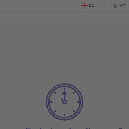
KA
+1
USD