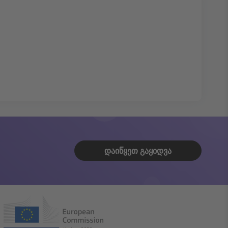
ᲓᲐᲘᲬᲧᲔᲗ ᲒᲐᲧᲘᲓᲕᲐ