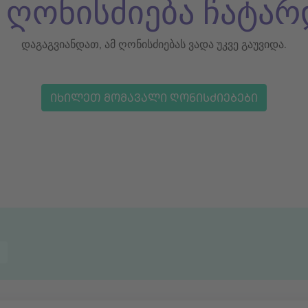
ს ღონისძიება ჩატარ
დაგაგვიანდათ, ამ ღონისძიებას ვადა უკვე გაუვიდა.
ᲘᲮᲘᲚᲔᲗ ᲛᲝᲛᲐᲕᲐᲚᲘ ᲦᲝᲜᲘᲡᲫᲘᲔᲑᲔᲑᲘ