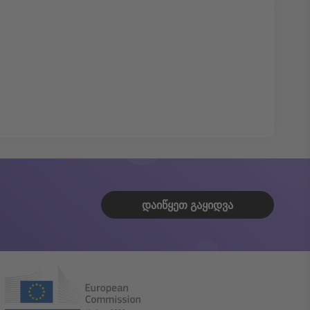
ᲓᲐᲘᲬᲧᲔᲗ ᲒᲐᲧᲘᲓᲕᲐ