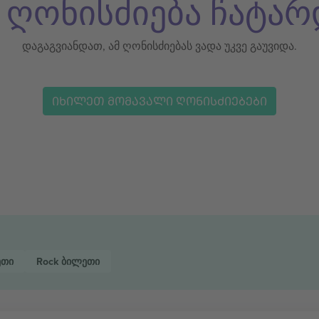
ს ღონისძიება ჩატარ
დაგაგვიანდათ, ამ ღონისძიებას ვადა უკვე გაუვიდა.
ᲘᲮᲘᲚᲔᲗ ᲛᲝᲛᲐᲕᲐᲚᲘ ᲦᲝᲜᲘᲡᲫᲘᲔᲑᲔᲑᲘ
ეთი
Rock
ბილეთი