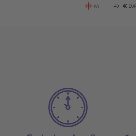
KA
+49
EU