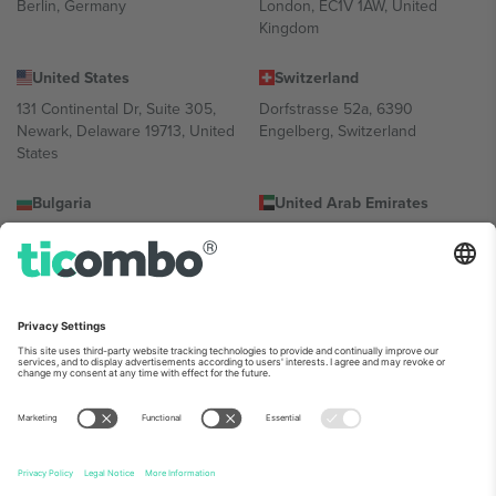
Berlin, Germany
London, EC1V 1AW, United
Kingdom
United States
Switzerland
131 Continental Dr, Suite 305,
Dorfstrasse 52a, 6390
Newark, Delaware 19713, United
Engelberg, Switzerland
States
Bulgaria
United Arab Emirates
Regus Sofia City West, bul
UAE Dubai Silicon Oasis, DDP
Totleben 53-55, 1606 Sofia,
Building A1, Office 302, Dubai,
Bulgaria
United Arab Emirates
Mexico
Av Chapultepec 360, Roma
Norte, Cuauhtémoc, 06700
Ciudad de México, CDMX,
Mexico
პლატფორმის პროვაიდერის იურიდიული პირი იცვლება
ლოკაციის, ღონისძიების ან/და დომენის მიხედვით. მეტი