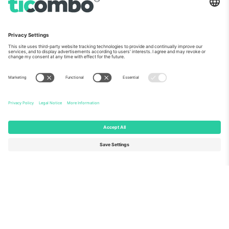
ჩვენს შესახებ
კორპორატიული სერვისები
გუნდი
FAQ
TixProtect
როგორ მუშაობს
ანაბეჭდი
სასტუმროები
წესები და პირობები
მსოფლიო თასის ჰაბი
აფილირების პროგრამა
დაგვიკავშირდით