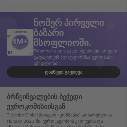
ნომერ პირველი
ბაზარი
გმადლობთ!
მსოფლიოში.
Ticombo® ახლა ყველაზე პოპულარული
გადაყიდვის პლატფორმაა ევროპაში.
გმადლობთ!
ᲓᲐᲘᲬᲧᲔᲗ ᲒᲐᲧᲘᲓᲕᲐ
ბრწყინვალების ბეჭედი
ევროკომისიისგან
Ticombo GmbH (მთავარი კომპანია) აღიარებულია
Horizon 2020-ში, ევროკავშირის კვლევისა და