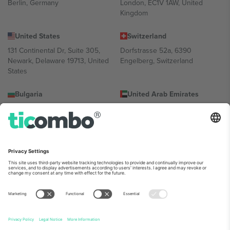
Berlin, Germany
London, EC1V 1AW, United
Kingdom
United States
Switzerland
131 Continental Dr, Suite 305,
Dorfstrasse 52a, 6390
Newark, Delaware 19713, United
Engelberg, Switzerland
States
Bulgaria
United Arab Emirates
Regus Sofia City West, bul
UAE Dubai Silicon Oasis, DDP
Totleben 53-55, 1606 Sofia,
Building A1, Office 302, Dubai,
Bulgaria
United Arab Emirates
Mexico
Av Chapultepec 360, Roma
Norte, Cuauhtémoc, 06700
Ciudad de México, CDMX,
Mexico
პლატფორმის პროვაიდერის იურიდიული პირი იცვლება
ლოკაციის, ღონისძიების ან/და დომენის მიხედვით. მეტი