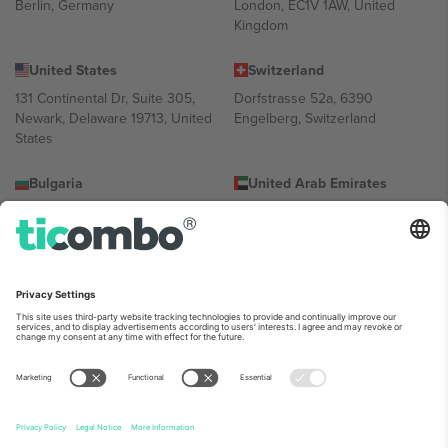
Berlin, Germany
London, EC1V 1AW, United
Kingdom
United States
Switzerland
131 Continental Dr, Suite 305,
Dorfstrasse 52a, 6390
Newark, Delaware 19713, United
Engelberg, Switzerland
States
Bulgaria
United Arab Emirates
Regus Sofia City West, bul
UAE Dubai Silicon Oasis, DDP
Totleben 53-55, 1606 Sofia,
Building A1, Office 302, Dubai,
Bulgaria
United Arab Emirates
Mexico
Av Chapultepec 360, Roma
Norte, Cuauhtémoc, 06700
Ciudad de México, CDMX,
Mexico
პლატფორმის პროვაიდერის იურიდიული პირი იცვლება
ლოკაციის, ღონისძიების ან/და დომენის მიხედვით. მეტი