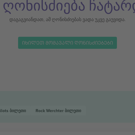
ს ღონისძიება ჩატარ
დაგაგვიანდათ, ამ ღონისძიებას ვადა უკვე გაუვიდა.
ᲘᲮᲘᲚᲔᲗ ᲛᲝᲛᲐᲕᲐᲚᲘ ᲦᲝᲜᲘᲡᲫᲘᲔᲑᲔᲑᲘ
ilots
ბილეთი
Rock Werchter
ბილეთი