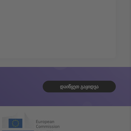
ᲓᲐᲘᲬᲧᲔᲗ ᲒᲐᲧᲘᲓᲕᲐ