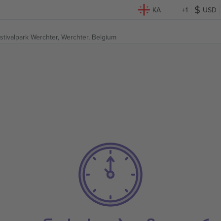
KA
+1
USD
stivalpark Werchter,
Werchter, Belgium