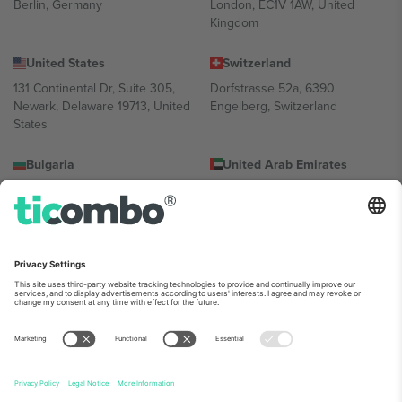
Berlin, Germany
London, EC1V 1AW, United
Kingdom
United States
Switzerland
131 Continental Dr, Suite 305,
Dorfstrasse 52a, 6390
Newark, Delaware 19713, United
Engelberg, Switzerland
States
Bulgaria
United Arab Emirates
Regus Sofia City West, bul
UAE Dubai Silicon Oasis, DDP
Totleben 53-55, 1606 Sofia,
Building A1, Office 302, Dubai,
Bulgaria
United Arab Emirates
Mexico
Av Chapultepec 360, Roma
Norte, Cuauhtémoc, 06700
Ciudad de México, CDMX,
Mexico
პლატფორმის პროვაიდერის იურიდიული პირი იცვლება
ლოკაციის, ღონისძიების ან/და დომენის მიხედვით. მეტი