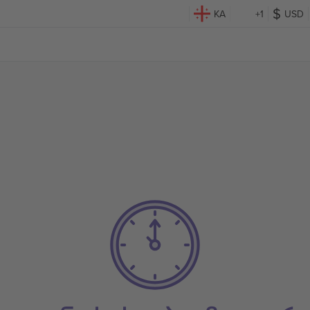
KA
+1
USD