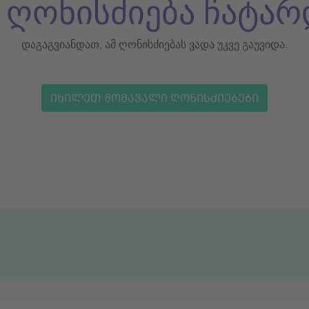
ს ღონისძიება ჩატარ
დაგაგვიანდათ, ამ ღონისძიებას ვადა უკვე გაუვიდა.
ᲘᲮᲘᲚᲔᲗ ᲛᲝᲛᲐᲕᲐᲚᲘ ᲦᲝᲜᲘᲡᲫᲘᲔᲑᲔᲑᲘ