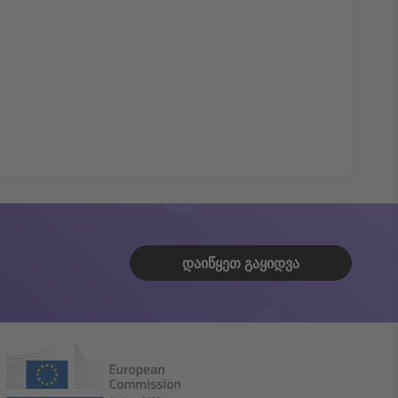
ᲓᲐᲘᲬᲧᲔᲗ ᲒᲐᲧᲘᲓᲕᲐ