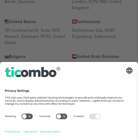
Berlin, Germany
London, EC1V 1AW, United
Kingdom
United States
Switzerland
131 Continental Dr, Suite 305,
Dorfstrasse 52a, 6390
Newark, Delaware 19713, United
Engelberg, Switzerland
States
Bulgaria
United Arab Emirates
Regus Sofia City West, bul
UAE Dubai Silicon Oasis, DDP
Totleben 53-55, 1606 Sofia,
Building A1, Office 302, Dubai,
Bulgaria
United Arab Emirates
Mexico
Av Chapultepec 360, Roma
Norte, Cuauhtémoc, 06700
Ciudad de México, CDMX,
Mexico
პლატფორმის პროვაიდერის იურიდიული პირი იცვლება
ლოკაციის, ღონისძიების ან/და დომენის მიხედვით. მეტი