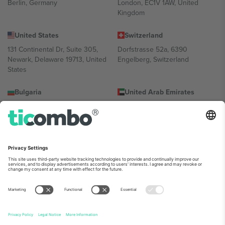
Berlin, Germany
London, EC1V 1AW, United
Kingdom
United States
Switzerland
131 Continental Dr, Suite 305,
Dorfstrasse 52a, 6390
Newark, Delaware 19713, United
Engelberg, Switzerland
States
Bulgaria
United Arab Emirates
Regus Sofia City West, bul
UAE Dubai Silicon Oasis, DDP
Totleben 53-55, 1606 Sofia,
Building A1, Office 302, Dubai,
Bulgaria
United Arab Emirates
Mexico
Av Chapultepec 360, Roma
Norte, Cuauhtémoc, 06700
Ciudad de México, CDMX,
Mexico
პლატფორმის პროვაიდერის იურიდიული პირი იცვლება
ლოკაციის, ღონისძიების ან/და დომენის მიხედვით. მეტი