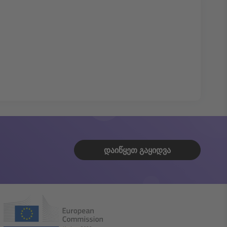
ᲓᲐᲘᲬᲧᲔᲗ ᲒᲐᲧᲘᲓᲕᲐ