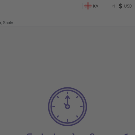
KA
+1
USD
a, Spain