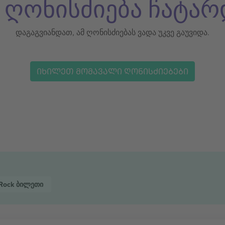
ს ღონისძიება ჩატარ
დაგაგვიანდათ, ამ ღონისძიებას ვადა უკვე გაუვიდა.
ᲘᲮᲘᲚᲔᲗ ᲛᲝᲛᲐᲕᲐᲚᲘ ᲦᲝᲜᲘᲡᲫᲘᲔᲑᲔᲑᲘ
Rock
ბილეთი