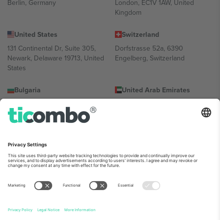
Berlin, Germany
London, EC1V 1AW, United
Kingdom
United States
Switzerland
131 Continental Dr, Suite 305,
Dorfstrasse 52a, 6390
Newark, Delaware 19713, United
Engelberg, Switzerland
States
Bulgaria
United Arab Emirates
Regus Sofia City West, bul
UAE Dubai Silicon Oasis, DDP
Totleben 53-55, 1606 Sofia,
Building A1, Office 302, Dubai,
Bulgaria
United Arab Emirates
Mexico
Av Chapultepec 360, Roma
Norte, Cuauhtémoc, 06700
Ciudad de México, CDMX,
Mexico
პლატფორმის პროვაიდერის იურიდიული პირი იცვლება
ლოკაციის, ღონისძიების ან/და დომენის მიხედვით. მეტი