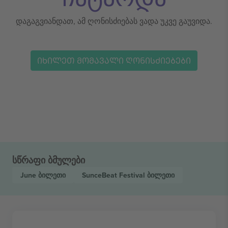
დაგაგვიანდათ, ამ ღონისძიებას ვადა უკვე გაუვიდა.
ᲘᲮᲘᲚᲔᲗ ᲛᲝᲛᲐᲕᲐᲚᲘ ᲦᲝᲜᲘᲡᲫᲘᲔᲑᲔᲑᲘ
სწრაფი ბმულები
June
ბილეთი
SunceBeat Festival
ბილეთი