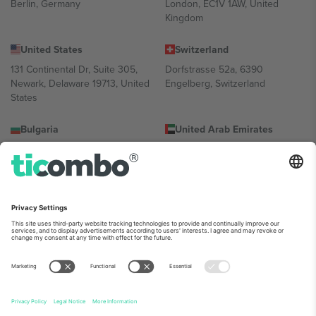
Berlin, Germany
London, EC1V 1AW, United
Kingdom
United States
Switzerland
131 Continental Dr, Suite 305,
Dorfstrasse 52a, 6390
Newark, Delaware 19713, United
Engelberg, Switzerland
States
Bulgaria
United Arab Emirates
Regus Sofia City West, bul
UAE Dubai Silicon Oasis, DDP
Totleben 53-55, 1606 Sofia,
Building A1, Office 302, Dubai,
Bulgaria
United Arab Emirates
Mexico
Av Chapultepec 360, Roma
Norte, Cuauhtémoc, 06700
Ciudad de México, CDMX,
Mexico
პლატფორმის პროვაიდერის იურიდიული პირი იცვლება
ლოკაციის, ღონისძიების ან/და დომენის მიხედვით. მეტი