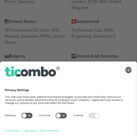
Berlin, Germany
London, EC1V 1AW, United
Kingdom
United States
Switzerland
131 Continental Dr, Suite 305,
Dorfstrasse 52a, 6390
Newark, Delaware 19713, United
Engelberg, Switzerland
States
Bulgaria
United Arab Emirates
Regus Sofia City West, bul
UAE Dubai Silicon Oasis, DDP
Totleben 53-55, 1606 Sofia,
Building A1, Office 302, Dubai,
Bulgaria
United Arab Emirates
Mexico
Av Chapultepec 360, Roma
Norte, Cuauhtémoc, 06700
Ciudad de México, CDMX,
Mexico
პლატფორმის პროვაიდერის იურიდიული პირი იცვლება
ლოკაციის, ღონისძიების ან/და დომენის მიხედვით. მეტი