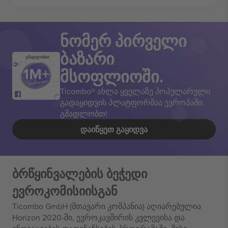
ნომერ პირველი
ბაზარი
გმადლობთ!
მსოფლიოში.
Ticombo® ახლა ყველაზე პოპულარული
გადაყიდვის პლატფორმაა ევროპაში.
გმადლობთ!
ᲓᲐᲘᲬᲧᲔᲗ ᲒᲐᲧᲘᲓᲕᲐ
ბრწყინვალების ბეჭედი
ევროკომისიისგან
Ticombo GmbH (მთავარი კომპანია) აღიარებულია
Horizon 2020-ში, ევროკავშირის კვლევისა და