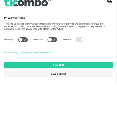
ჩვენს შესახებ
კორპორატიული სერვისები
გუნდი
FAQ
TixProtect
როგორ მუშაობს
ანაბეჭდი
სასტუმროები
წესები და პირობები
მსოფლიო თასის ჰაბი
აფილირების პროგრამა
დაგვიკავშირდით