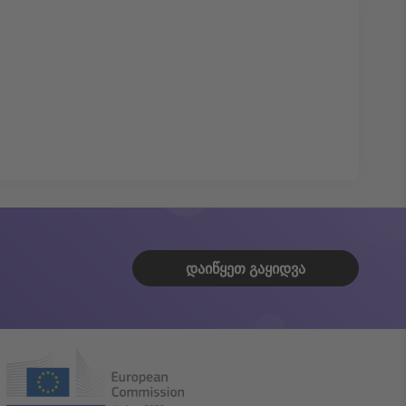
ᲓᲐᲘᲬᲧᲔᲗ ᲒᲐᲧᲘᲓᲕᲐ