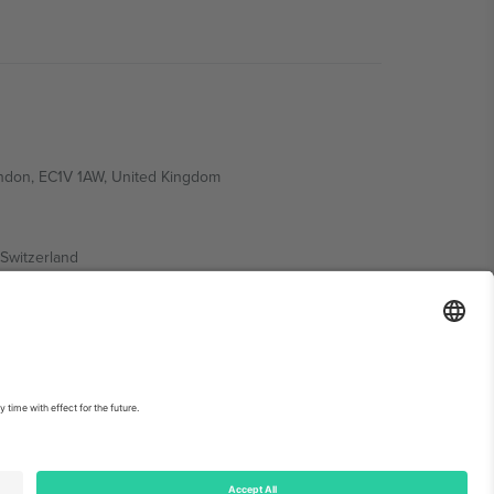
ondon, EC1V 1AW, United Kingdom
Switzerland
ding A1, Office 302, Dubai, United Arab Emirates
ებისთვის, იხილეთ ღონისძიების გვერდი და