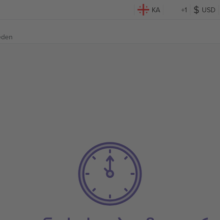
KA
+1
USD
eden