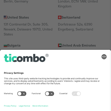
Berlin, Germany
London, EC1V 1AW, United
Kingdom
United States
Switzerland
131 Continental Dr, Suite 305,
Dorfstrasse 52a, 6390
Newark, Delaware 19713, United
Engelberg, Switzerland
States
Bulgaria
United Arab Emirates
Regus Sofia City West, bul
UAE Dubai Silicon Oasis, DDP
Totleben 53-55, 1606 Sofia,
Building A1, Office 302, Dubai,
Bulgaria
United Arab Emirates
Mexico
Av Chapultepec 360, Roma
Norte, Cuauhtémoc, 06700
Ciudad de México, CDMX,
Mexico
პლატფორმის პროვაიდერის იურიდიული პირი იცვლება
ლოკაციის, ღონისძიების ან/და დომენის მიხედვით. მეტი