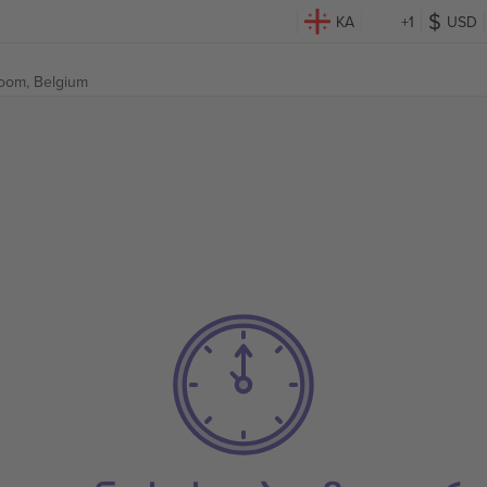
KA
+1
USD
oom, Belgium