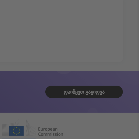
ᲓᲐᲘᲬᲧᲔᲗ ᲒᲐᲧᲘᲓᲕᲐ