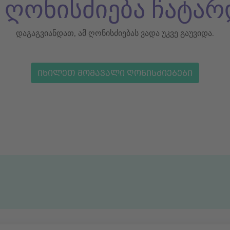
ს ღონისძიება ჩატარ
დაგაგვიანდათ, ამ ღონისძიებას ვადა უკვე გაუვიდა.
ᲘᲮᲘᲚᲔᲗ ᲛᲝᲛᲐᲕᲐᲚᲘ ᲦᲝᲜᲘᲡᲫᲘᲔᲑᲔᲑᲘ