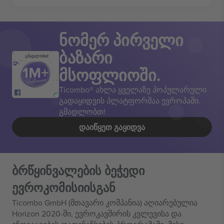
ნომერ პირველი
ბაზარი
გმადლობთ!
მსოფლიოში.
Ticombo® ახლა ყველაზე პოპულარული
გადაყიდვის პლატფორმაა ევროპაში.
გმადლობთ!
ᲓᲐᲘᲬᲧᲔᲗ ᲒᲐᲧᲘᲓᲕᲐ
ბრწყინვალების ბეჭედი
ევროკომისიისგან
Ticombo GmbH (მთავარი კომპანია) აღიარებულია
Horizon 2020-ში, ევროკავშირის კვლევისა და