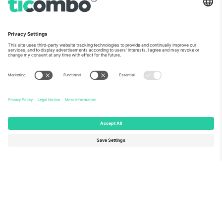
ჩვენს შესახებ
კორპორატიული სერვისები
გუნდი
FAQ
TixProtect
როგორ მუშაობს
ანაბეჭდი
სასტუმროები
წესები და პირობები
მსოფლიო თასის ჰაბი
აფილირების პროგრამა
დაგვიკავშირდით