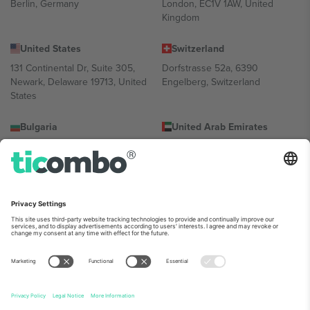
Berlin, Germany
London, EC1V 1AW, United
Kingdom
United States
Switzerland
131 Continental Dr, Suite 305,
Dorfstrasse 52a, 6390
Newark, Delaware 19713, United
Engelberg, Switzerland
States
Bulgaria
United Arab Emirates
Regus Sofia City West, bul
UAE Dubai Silicon Oasis, DDP
Totleben 53-55, 1606 Sofia,
Building A1, Office 302, Dubai,
Bulgaria
United Arab Emirates
Mexico
Av Chapultepec 360, Roma
Norte, Cuauhtémoc, 06700
Ciudad de México, CDMX,
Mexico
პლატფორმის პროვაიდერის იურიდიული პირი იცვლება
ლოკაციის, ღონისძიების ან/და დომენის მიხედვით. მეტი