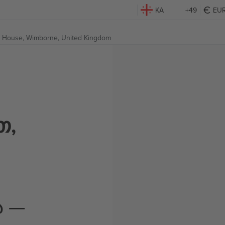
KA
+49
EU
s House,
Wimborne, United Kingdom
თ,
ა —