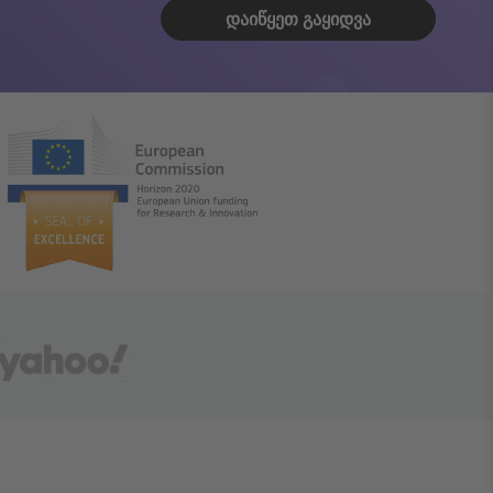
ᲓᲐᲘᲬᲧᲔᲗ ᲒᲐᲧᲘᲓᲕᲐ