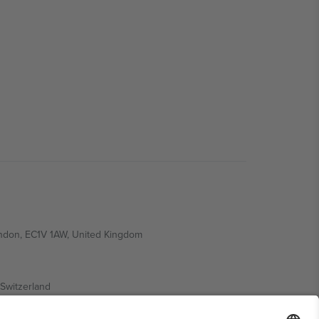
ondon, EC1V 1AW, United Kingdom
Switzerland