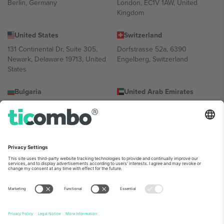
Berlin, Germany
London, EC1V 1AW, United
Kingdom
United States
Switzerland
131 Continental Dr, Suite 305,
Dorfstrasse 52a, 6390
Newark, Delaware 19713, United
Engelberg, Switzerland
States
Bulgaria
United Arab Emirates
Regus Sofia City West, bul
UAE Dubai Silicon Oasis, DDP
Totleben 53-55, 1606 Sofia,
Building A1, Office 302, Dubai,
Bulgaria
United Arab Emirates
Mexico
Av Chapultepec 360, Roma
Norte, Cuauhtémoc, 06700
Ciudad de México, CDMX,
Mexico
პლატფორმის პროვაიდერის იურიდიული პირი იცვლება
ლოკაციის, ღონისძიების ან/და დომენის მიხედვით. მეტი