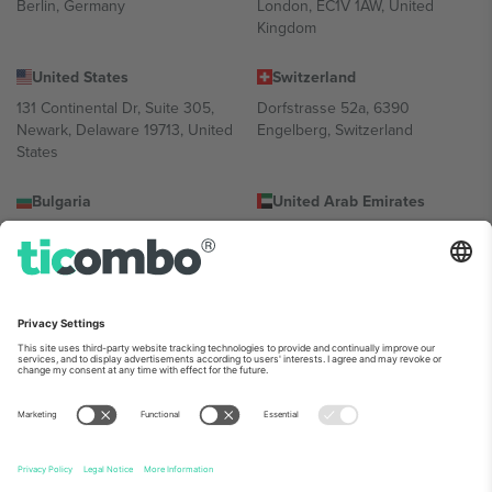
Berlin, Germany
London, EC1V 1AW, United
Kingdom
United States
Switzerland
131 Continental Dr, Suite 305,
Dorfstrasse 52a, 6390
Newark, Delaware 19713, United
Engelberg, Switzerland
States
Bulgaria
United Arab Emirates
Regus Sofia City West, bul
UAE Dubai Silicon Oasis, DDP
Totleben 53-55, 1606 Sofia,
Building A1, Office 302, Dubai,
Bulgaria
United Arab Emirates
Mexico
Av Chapultepec 360, Roma
Norte, Cuauhtémoc, 06700
Ciudad de México, CDMX,
Mexico
პლატფორმის პროვაიდერის იურიდიული პირი იცვლება
ლოკაციის, ღონისძიების ან/და დომენის მიხედვით. მეტი