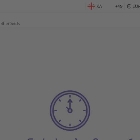
KA
+49
EU
etherlands