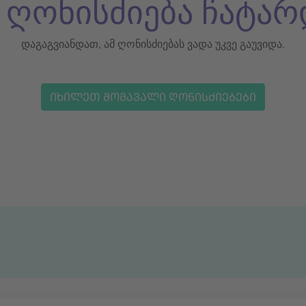
ს ღონისძიება ჩატარ
დაგაგვიანდათ, ამ ღონისძიებას ვადა უკვე გაუვიდა.
ᲘᲮᲘᲚᲔᲗ ᲛᲝᲛᲐᲕᲐᲚᲘ ᲦᲝᲜᲘᲡᲫᲘᲔᲑᲔᲑᲘ