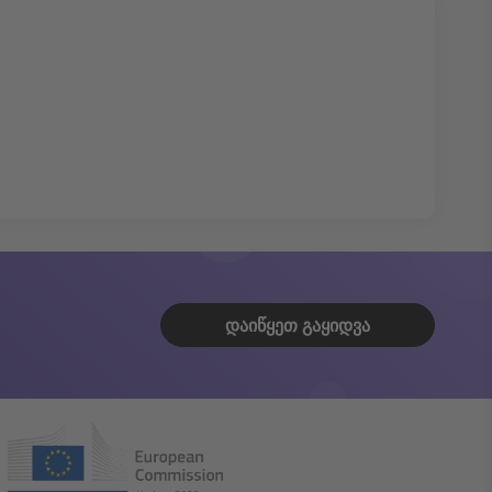
ᲓᲐᲘᲬᲧᲔᲗ ᲒᲐᲧᲘᲓᲕᲐ