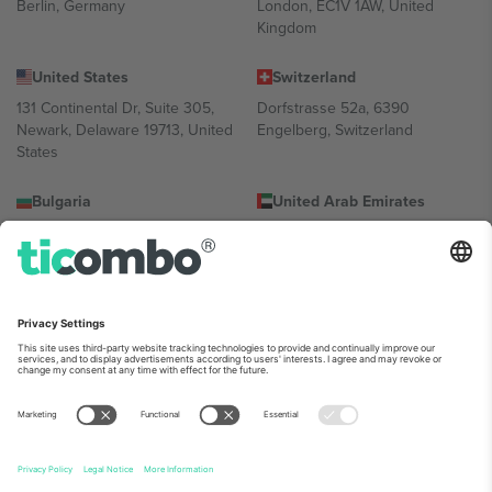
Berlin, Germany
London, EC1V 1AW, United
Kingdom
United States
Switzerland
131 Continental Dr, Suite 305,
Dorfstrasse 52a, 6390
Newark, Delaware 19713, United
Engelberg, Switzerland
States
Bulgaria
United Arab Emirates
Regus Sofia City West, bul
UAE Dubai Silicon Oasis, DDP
Totleben 53-55, 1606 Sofia,
Building A1, Office 302, Dubai,
Bulgaria
United Arab Emirates
Mexico
Av Chapultepec 360, Roma
Norte, Cuauhtémoc, 06700
Ciudad de México, CDMX,
Mexico
პლატფორმის პროვაიდერის იურიდიული პირი იცვლება
ლოკაციის, ღონისძიების ან/და დომენის მიხედვით. მეტი