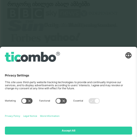
როგორც იხილეთ ახალ ამბებში
ჩვენს შესახებ
კორპორატიული სერვისები
გუნდი
FAQ
TixProtect
როგორ მუშაობს
ანაბეჭდი
სასტუმროები
წესები და პირობები
მსოფლიო თასის ჰაბი
აფილირების პროგრამა
დაგვიკავშირდით