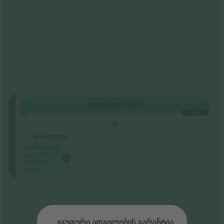
Innenraum
ᲧᲘᲓᲕᲐ
402 US$
Stehplatz
ᲗᲘᲗᲝᲔᲣᲚᲘ
5.0 (1)
4
ბიზნეს გამყიდველი
M ბილეთი
ღონისძიების
ყველაზე
დაბალი
ფასი
შედეგების დასასრული
ჯგუფური ადგილების გარანტია