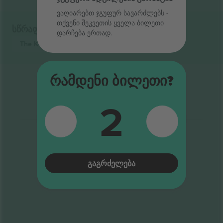
ვაღიარებთ ჯგუფურ სავარძლებს ‑
თქვენი შეკვეთის ყველა ბილეთი
სწრაფი ბმულები
დარჩება ერთად.
The Kid LAROI
ბილეთი
Რამდენი Ბილეთი?
2
ᲒᲐᲒᲠᲫᲔᲚᲔᲑᲐ