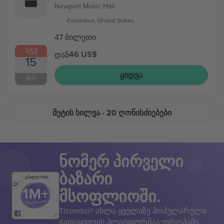
Newport Music Hall
Columbus, United States
47 ბილეთი
ᲐᲒᲕ
46 US$
დან
15
ᲧᲘᲓᲕᲐ
ᲨᲐᲑ
ᲛᲔᲢᲘᲡ ᲮᲘᲚᲕᲐ
- 20 ᲦᲝᲜᲘᲡᲫᲘᲔᲑᲔᲑᲘ
ნომერ პირველი
ბაზარი
გმადლობთ!
მსოფლიოში.
Ticombo® ახლა ყველაზე პოპულარული
გადაყიდვის პლატფორმაა ევროპაში.