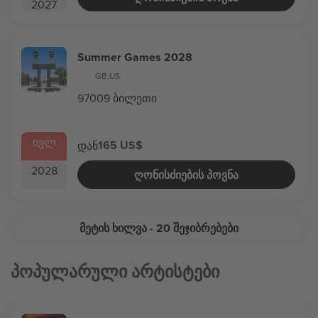
2027
Summer Games 2028
GB
,
US
97009 ბილეთი
ᲘᲕᲚ
165 US$
დან
2028
ᲦᲝᲜᲘᲡᲫᲘᲔᲑᲘᲡ ᲞᲝᲕᲜᲐ
ᲛᲔᲢᲘᲡ ᲮᲘᲚᲕᲐ
- 20 ᲨᲔᲯᲘᲑᲠᲔᲑᲔᲑᲘ
Პოპულარული Არტისტები