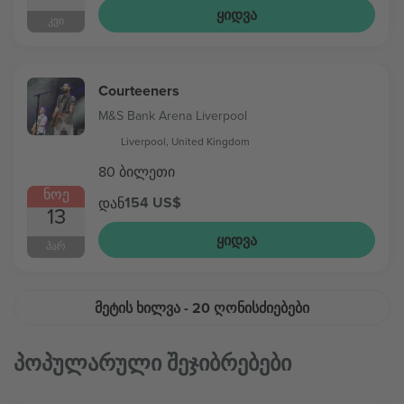
ᲧᲘᲓᲕᲐ
ᲙᲕᲘ
Courteeners
M&S Bank Arena Liverpool
Liverpool, United Kingdom
80 ბილეთი
ᲜᲝᲔ
154 US$
დან
13
ᲧᲘᲓᲕᲐ
ᲞᲐᲠ
ᲛᲔᲢᲘᲡ ᲮᲘᲚᲕᲐ
- 20 ᲦᲝᲜᲘᲡᲫᲘᲔᲑᲔᲑᲘ
Პოპულარული Შეჯიბრებები