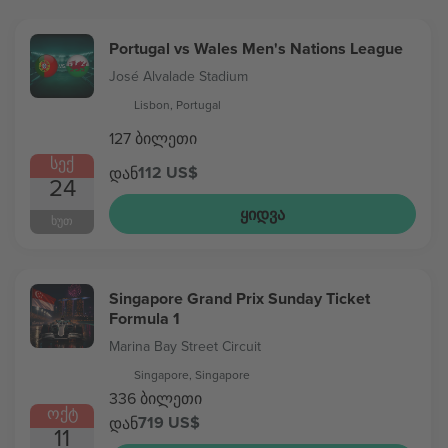
Portugal vs Wales Men's Nations League
José Alvalade Stadium
Lisbon, Portugal
127 ბილეთი
ᲡᲔᲥ
112 US$
დან
24
ᲧᲘᲓᲕᲐ
ᲮᲣᲗ
Singapore Grand Prix Sunday Ticket
Formula 1
Marina Bay Street Circuit
Singapore, Singapore
336 ბილეთი
ᲝᲥᲢ
719 US$
დან
11