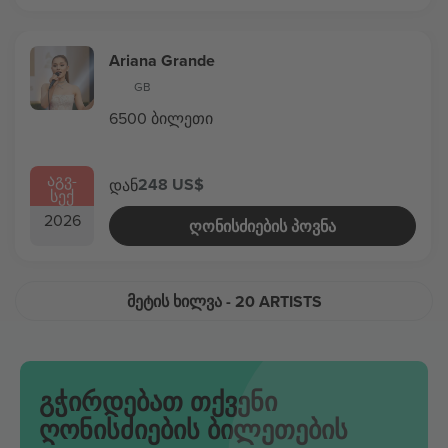
Ariana Grande
GB
6500 ბილეთი
ᲐᲒᲕ
-
248 US$
დან
ᲡᲔᲥ
2026
ᲦᲝᲜᲘᲡᲫᲘᲔᲑᲘᲡ ᲞᲝᲕᲜᲐ
ᲛᲔᲢᲘᲡ ᲮᲘᲚᲕᲐ
- 20 ARTISTS
გჭირდებათ თქვენი
ღონისძიების ბილეთების