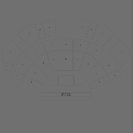
L
K
M
K
M
J
N
H
P
D
C
E
B
F
H
P
D
C
E
F
B
G
A
P
H
G
A
A
G
G
A
STAGE