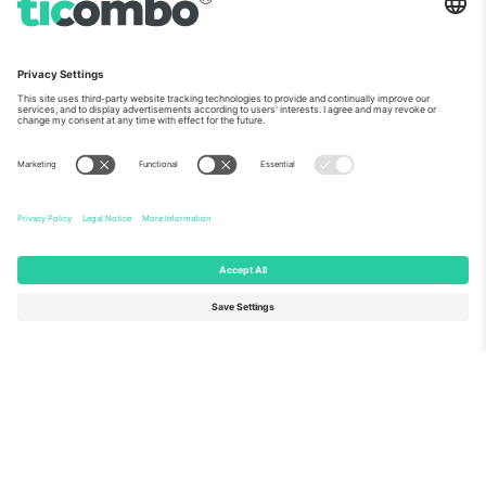
ჩვენს შესახებ
კორპორატიული სერვისები
გუნდი
FAQ
TixProtect
როგორ მუშაობს
ანაბეჭდი
სასტუმროები
წესები და პირობები
მსოფლიო თასის ჰაბი
აფილირების პროგრამა
დაგვიკავშირდით