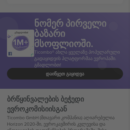
ნომერ პირველი
ბაზარი
გმადლობთ!
მსოფლიოში.
Ticombo® ახლა ყველაზე პოპულარული
გადაყიდვის პლატფორმაა ევროპაში.
გმადლობთ!
ᲓᲐᲘᲬᲧᲔᲗ ᲒᲐᲧᲘᲓᲕᲐ
ბრწყინვალების ბეჭედი
ევროკომისიისგან
Ticombo GmbH (მთავარი კომპანია) აღიარებულია
Horizon 2020-ში, ევროკავშირის კვლევისა და