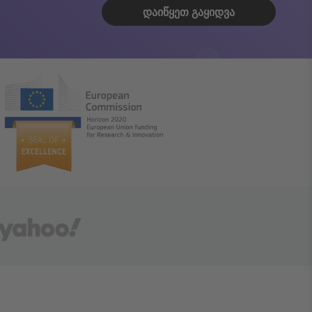
ᲓᲐᲘᲬᲧᲔᲗ ᲒᲐᲧᲘᲓᲕᲐ