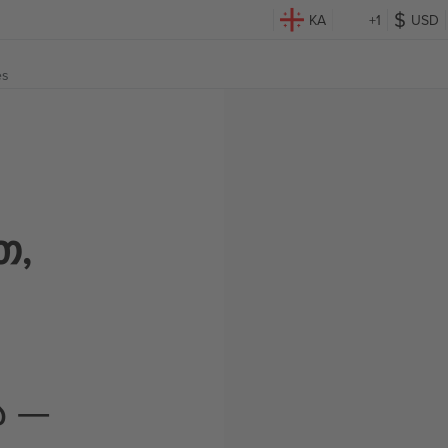
KA
+1
USD
es
თ,
ა —