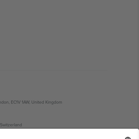
ondon, EC1V 1AW, United Kingdom
Switzerland