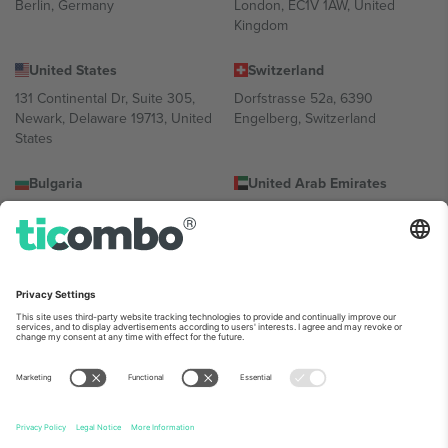
Berlin, Germany
London, EC1V 1AW, United
Kingdom
United States
Switzerland
131 Continental Dr, Suite 305,
Dorfstrasse 52a, 6390
Newark, Delaware 19713, United
Engelberg, Switzerland
States
Bulgaria
United Arab Emirates
Regus Sofia City West, bul
UAE Dubai Silicon Oasis, DDP
Totleben 53-55, 1606 Sofia,
Building A1, Office 302, Dubai,
Bulgaria
United Arab Emirates
Mexico
Av Chapultepec 360, Roma
Norte, Cuauhtémoc, 06700
Ciudad de México, CDMX,
Mexico
პლატფორმის პროვაიდერის იურიდიული პირი იცვლება
ლოკაციის, ღონისძიების ან/და დომენის მიხედვით. მეტი