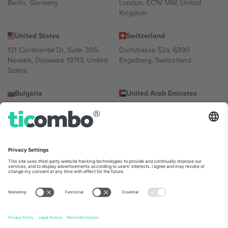
Berlin, Germany
London, EC1V 1AW, United
Kingdom
United States
Switzerland
131 Continental Dr, Suite 305,
Dorfstrasse 52a, 6390
Newark, Delaware 19713, United
Engelberg, Switzerland
States
Bulgaria
United Arab Emirates
Regus Sofia City West, bul
UAE Dubai Silicon Oasis, DDP
Totleben 53-55, 1606 Sofia,
Building A1, Office 302, Dubai,
Bulgaria
United Arab Emirates
Mexico
Av Chapultepec 360, Roma
Norte, Cuauhtémoc, 06700
Ciudad de México, CDMX,
Mexico
პლატფორმის პროვაიდერის იურიდიული პირი იცვლება
ლოკაციის, ღონისძიების ან/და დომენის მიხედვით. მეტი