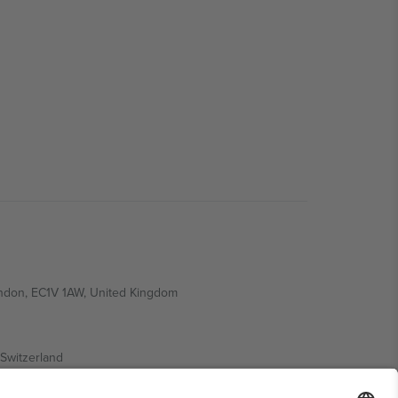
ondon, EC1V 1AW, United Kingdom
Switzerland