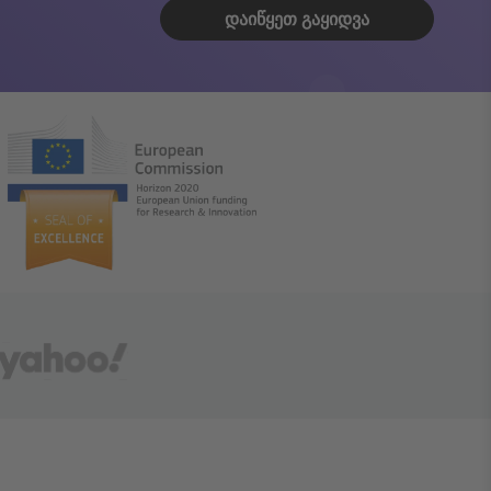
ᲓᲐᲘᲬᲧᲔᲗ ᲒᲐᲧᲘᲓᲕᲐ