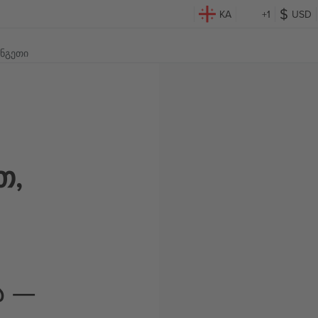
KA
+1
USD
ანგეთი
თ,
ა —