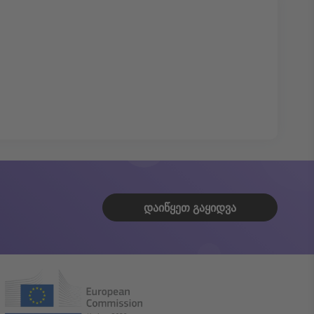
ᲓᲐᲘᲬᲧᲔᲗ ᲒᲐᲧᲘᲓᲕᲐ