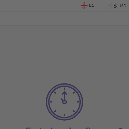
KA
+1
USD