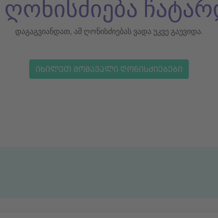
ს ღონისძიება ჩატარ
დაგაგვიანდათ, ამ ღონისძიებას ვადა უკვე გაუვიდა.
ᲘᲮᲘᲚᲔᲗ ᲛᲝᲛᲐᲕᲐᲚᲘ ᲦᲝᲜᲘᲡᲫᲘᲔᲑᲔᲑᲘ