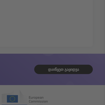
ᲓᲐᲘᲬᲧᲔᲗ ᲒᲐᲧᲘᲓᲕᲐ