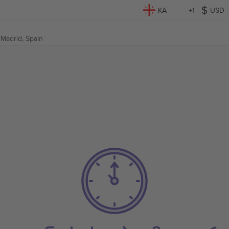
KA
+1
USD
,
Madrid, Spain