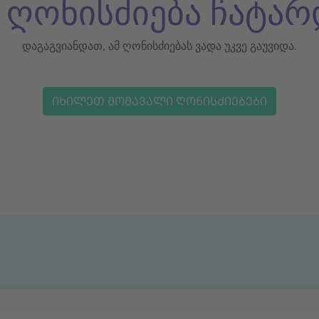
ს ღონისძიება ჩატარ
დაგაგვიანდათ, ამ ღონისძიებას ვადა უკვე გაუვიდა.
ᲘᲮᲘᲚᲔᲗ ᲛᲝᲛᲐᲕᲐᲚᲘ ᲦᲝᲜᲘᲡᲫᲘᲔᲑᲔᲑᲘ