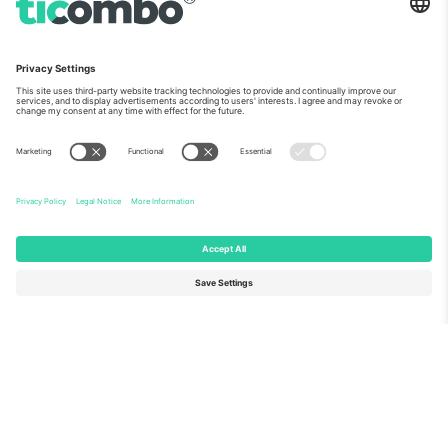
ჩვენს შესახებ
კორპორატიული სერვისები
გუნდი
FAQ
TixProtect
როგორ მუშაობს
ანაბეჭდი
სასტუმროები
წესები და პირობები
მსოფლიო თასის ჰაბი
აფილირების პროგრამა
დაგვიკავშირდით