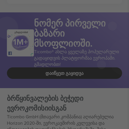
ნომერ პირველი
ბაზარი
გმადლობთ!
მსოფლიოში.
Ticombo® ახლა ყველაზე პოპულარული
გადაყიდვის პლატფორმაა ევროპაში.
გმადლობთ!
ᲓᲐᲘᲬᲧᲔᲗ ᲒᲐᲧᲘᲓᲕᲐ
ბრწყინვალების ბეჭედი
ევროკომისიისგან
Ticombo GmbH (მთავარი კომპანია) აღიარებულია
Horizon 2020-ში, ევროკავშირის კვლევისა და