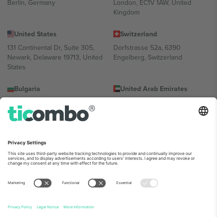
Berlin, Germany
London, EC1V 1AW, United
Kingdom
United States
Switzerland
131 Continental Dr, Suite 305,
Dorfstrasse 52a, 6390
Newark, Delaware 19713, United
Engelberg, Switzerland
States
Bulgaria
United Arab Emirates
Regus Sofia City West, bul
UAE Dubai Silicon Oasis, DDP
Totleben 53-55, 1606 Sofia,
Building A1, Office 302, Dubai,
Bulgaria
United Arab Emirates
Mexico
Av Chapultepec 360, Roma
Norte, Cuauhtémoc, 06700
Ciudad de México, CDMX,
Mexico
პლატფორმის პროვაიდერის იურიდიული პირი იცვლება
ლოკაციის, ღონისძიების ან/და დომენის მიხედვით. მეტი