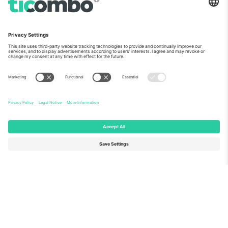
ჩვენს შესახებ
კორპორატიული სერვისები
გუნდი
FAQ
TixProtect
როგორ მუშაობს
ანაბეჭდი
სასტუმროები
წესები და პირობები
მსოფლიო თასის ჰაბი
აფილირების პროგრამა
დაგვიკავშირდით