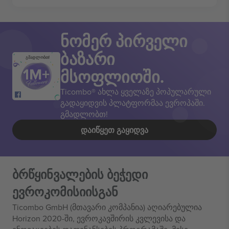
ნომერ პირველი
ბაზარი
გმადლობთ!
მსოფლიოში.
Ticombo® ახლა ყველაზე პოპულარული
გადაყიდვის პლატფორმაა ევროპაში.
გმადლობთ!
ᲓᲐᲘᲬᲧᲔᲗ ᲒᲐᲧᲘᲓᲕᲐ
ბრწყინვალების ბეჭედი
ევროკომისიისგან
Ticombo GmbH (მთავარი კომპანია) აღიარებულია
Horizon 2020-ში, ევროკავშირის კვლევისა და