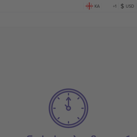
KA
+1
USD