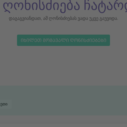
ს ღონისძიება ჩატარ
დაგაგვიანდათ, ამ ღონისძიებას ვადა უკვე გაუვიდა.
ᲘᲮᲘᲚᲔᲗ ᲛᲝᲛᲐᲕᲐᲚᲘ ᲦᲝᲜᲘᲡᲫᲘᲔᲑᲔᲑᲘ
ეთი