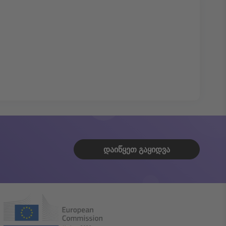
ᲓᲐᲘᲬᲧᲔᲗ ᲒᲐᲧᲘᲓᲕᲐ