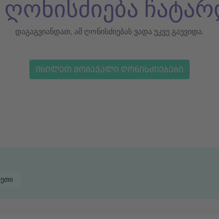
ს ღონისძიება ჩატარ
დაგაგვიანდათ, ამ ღონისძიებას ვადა უკვე გაუვიდა.
ᲘᲮᲘᲚᲔᲗ ᲛᲝᲛᲐᲕᲐᲚᲘ ᲦᲝᲜᲘᲡᲫᲘᲔᲑᲔᲑᲘ
ეთი