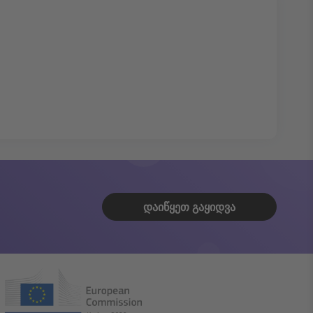
ᲓᲐᲘᲬᲧᲔᲗ ᲒᲐᲧᲘᲓᲕᲐ