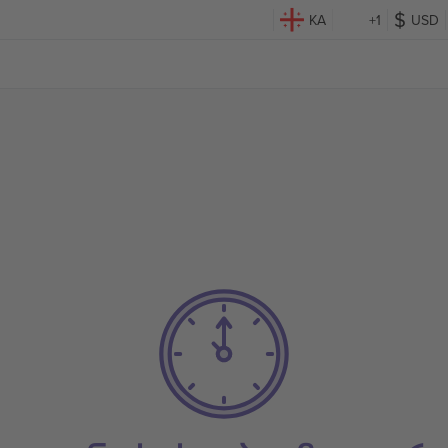
KA
+1
USD