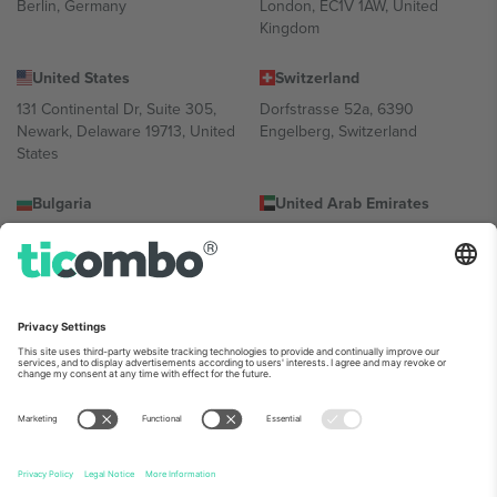
Berlin, Germany
London, EC1V 1AW, United
Kingdom
United States
Switzerland
131 Continental Dr, Suite 305,
Dorfstrasse 52a, 6390
Newark, Delaware 19713, United
Engelberg, Switzerland
States
Bulgaria
United Arab Emirates
Regus Sofia City West, bul
UAE Dubai Silicon Oasis, DDP
Totleben 53-55, 1606 Sofia,
Building A1, Office 302, Dubai,
Bulgaria
United Arab Emirates
Mexico
Av Chapultepec 360, Roma
Norte, Cuauhtémoc, 06700
Ciudad de México, CDMX,
Mexico
პლატფორმის პროვაიდერის იურიდიული პირი იცვლება
ლოკაციის, ღონისძიების ან/და დომენის მიხედვით. მეტი