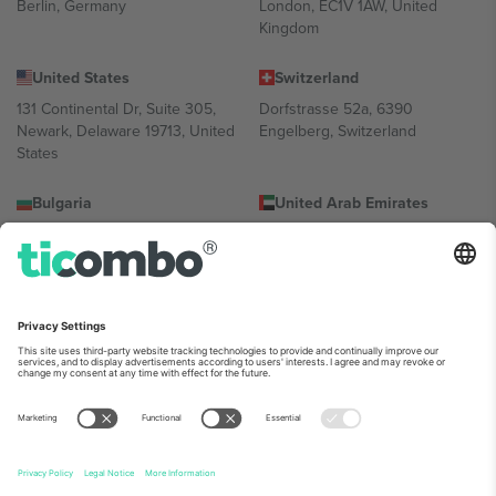
Berlin, Germany
London, EC1V 1AW, United
Kingdom
United States
Switzerland
131 Continental Dr, Suite 305,
Dorfstrasse 52a, 6390
Newark, Delaware 19713, United
Engelberg, Switzerland
States
Bulgaria
United Arab Emirates
Regus Sofia City West, bul
UAE Dubai Silicon Oasis, DDP
Totleben 53-55, 1606 Sofia,
Building A1, Office 302, Dubai,
Bulgaria
United Arab Emirates
Mexico
Av Chapultepec 360, Roma
Norte, Cuauhtémoc, 06700
Ciudad de México, CDMX,
Mexico
პლატფორმის პროვაიდერის იურიდიული პირი იცვლება
ლოკაციის, ღონისძიების ან/და დომენის მიხედვით. მეტი