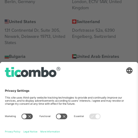
Berlin, Germany
London, EC1V 1AW, United
Kingdom
United States
Switzerland
131 Continental Dr, Suite 305,
Dorfstrasse 52a, 6390
Newark, Delaware 19713, United
Engelberg, Switzerland
States
Bulgaria
United Arab Emirates
Regus Sofia City West, bul
UAE Dubai Silicon Oasis, DDP
Totleben 53-55, 1606 Sofia,
Building A1, Office 302, Dubai,
Bulgaria
United Arab Emirates
Mexico
Av Chapultepec 360, Roma
Norte, Cuauhtémoc, 06700
Ciudad de México, CDMX,
Mexico
პლატფორმის პროვაიდერის იურიდიული პირი იცვლება
ლოკაციის, ღონისძიების ან/და დომენის მიხედვით. მეტი