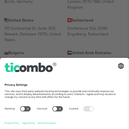
Berlin, Germany
London, EC1V 1AW, United
Kingdom
United States
Switzerland
131 Continental Dr, Suite 305,
Dorfstrasse 52a, 6390
Newark, Delaware 19713, United
Engelberg, Switzerland
States
Bulgaria
United Arab Emirates
Regus Sofia City West, bul
UAE Dubai Silicon Oasis, DDP
Totleben 53-55, 1606 Sofia,
Building A1, Office 302, Dubai,
Bulgaria
United Arab Emirates
Mexico
Av Chapultepec 360, Roma
Norte, Cuauhtémoc, 06700
Ciudad de México, CDMX,
Mexico
პლატფორმის პროვაიდერის იურიდიული პირი იცვლება
ლოკაციის, ღონისძიების ან/და დომენის მიხედვით. მეტი