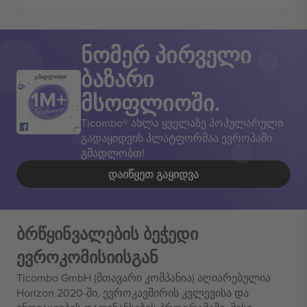
ნომერ პირველი
ბაზარი
გმადლობთ!
მსოფლიოში.
Ticombo® ახლა ყველაზე პოპულარული
გადაყიდვის პლატფორმაა ევროპაში.
გმადლობთ!
ᲓᲐᲘᲬᲧᲔᲗ ᲒᲐᲧᲘᲓᲕᲐ
ბრწყინვალების ბეჭედი
ევროკომისიისგან
Ticombo GmbH (მთავარი კომპანია) აღიარებულია
Horizon 2020-ში, ევროკავშირის კვლევისა და