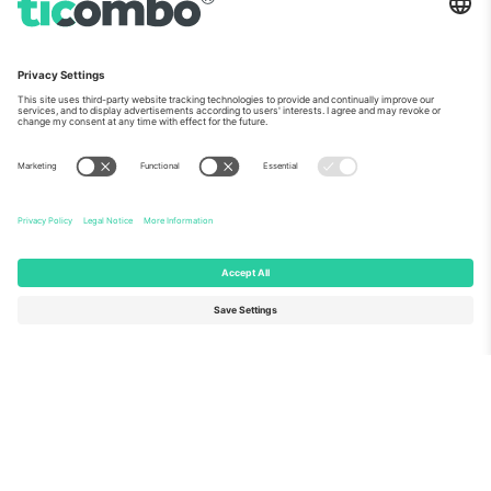
ჩვენს შესახებ
კორპორატიული სერვისები
გუნდი
FAQ
TixProtect
როგორ მუშაობს
ანაბეჭდი
სასტუმროები
წესები და პირობები
მსოფლიო თასის ჰაბი
აფილირების პროგრამა
დაგვიკავშირდით