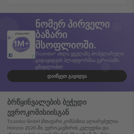
ნომერ პირველი
ბაზარი
გმადლობთ!
მსოფლიოში.
Ticombo® ახლა ყველაზე პოპულარული
გადაყიდვის პლატფორმაა ევროპაში.
გმადლობთ!
ᲓᲐᲘᲬᲧᲔᲗ ᲒᲐᲧᲘᲓᲕᲐ
ბრწყინვალების ბეჭედი
ევროკომისიისგან
Ticombo GmbH (მთავარი კომპანია) აღიარებულია
Horizon 2020-ში, ევროკავშირის კვლევისა და