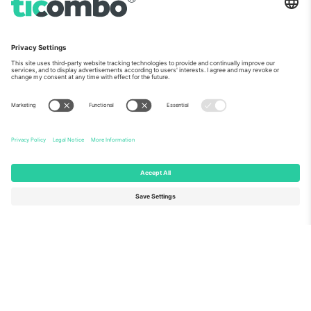
ჩვენს შესახებ
კორპორატიული სერვისები
გუნდი
FAQ
TixProtect
როგორ მუშაობს
ანაბეჭდი
სასტუმროები
წესები და პირობები
მსოფლიო თასის ჰაბი
აფილირების პროგრამა
დაგვიკავშირდით